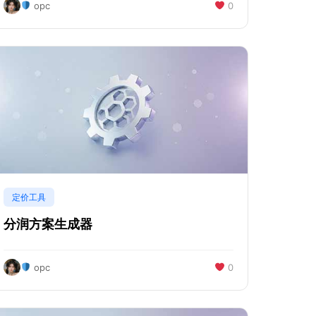
opc
0
定价工具
分润方案生成器
opc
0