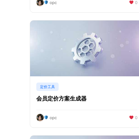
opc
0
定价工具
会员定价方案生成器
opc
0