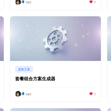
opc
0
定价工具
套餐组合方案生成器
opc
0