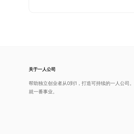
### 4. 缓冲措施

- 缓冲期

- 过渡方案

- 补偿措施

### 5. 执行计划

- 执行时间

- 执行步骤

- 效果监控

关于一人公司
现在，请提供你的调价信息，我将为你生成价格
帮助独立创业者从0到1，打造可持续的一人公司
就一番事业。