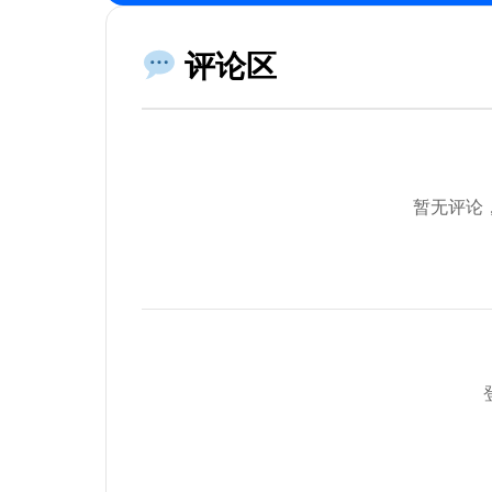
【目标价格**调整后的价格

【客户类型**主要客户类型

```

评论区
## 输出要求

### 1. 调价分析

- 调价原因

- 调价必要性

暂无评论
- 调价影响

### 2. 调价策略

- 一次性调价

- 分阶段调价

- 新老客户差异

### 3. 客户沟通

- 沟通时机

- 沟通方式

- 沟通话术
