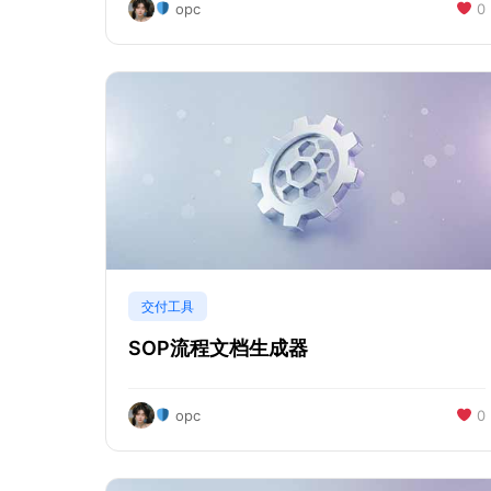
opc
0
交付工具
SOP流程文档生成器
opc
0