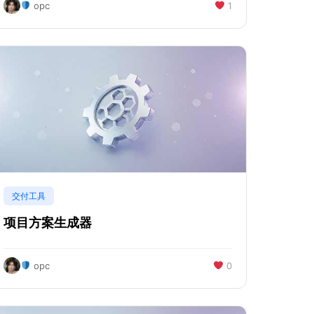
opc
1
交付工具
项目方案生成器
opc
0