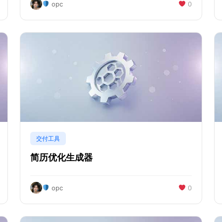
opc
0
交付工具
简历优化生成器
opc
0