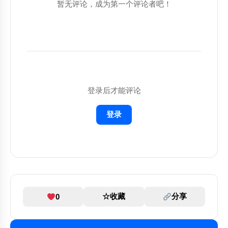
暂无评论，成为第一个评论者吧！
背景：减少数字干扰，提升生活质量

请帮助我：

1. 分析当前情况

2. 提供具体建议

3. 给出可执行的步骤

4. 预测可能的结果

登录后才能评论
请用清晰、简洁的语言回答，并提供具体的例
子。

登录
☆
收藏
分享
0