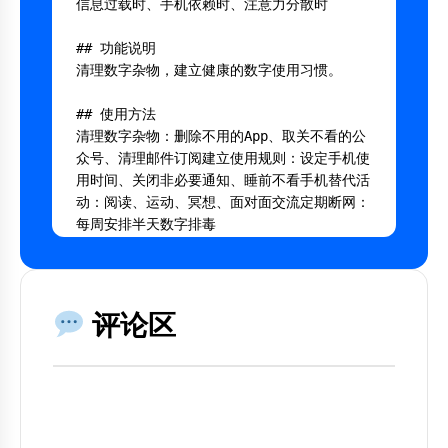
信息过载时、手机依赖时、注意力分散时

## 功能说明

清理数字杂物，建立健康的数字使用习惯。

## 使用方法

清理数字杂物：删除不用的App、取关不看的公
众号、清理邮件订阅建立使用规则：设定手机使
用时间、关闭非必要通知、睡前不看手机替代活
动：阅读、运动、冥想、面对面交流定期断网：
每周安排半天数字排毒

---

## AI 提示词

评论区
将以下内容复制到AI工具中使用：

```

你是一个专业的数字极简主义指南专家。
