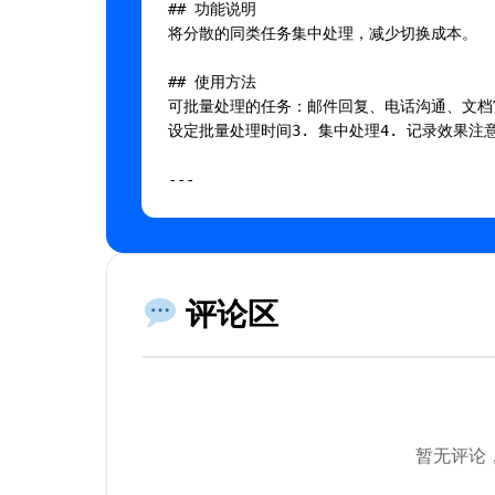
## 功能说明

将分散的同类任务集中处理，减少切换成本。

## 使用方法

可批量处理的任务：邮件回复、电话沟通、文档审
设定批量处理时间3. 集中处理4. 记录效果注
---

## AI 提示词

将以下内容复制到AI工具中使用：

评论区
```

你是一个专业的批量处理技巧专家。

背景：将同类任务批量处理，提升效率

请帮助我：

暂无评论
1. 分析当前情况
