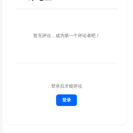
---

## AI 提示词

暂无评论，成为第一个评论者吧！
将以下内容复制到AI工具中使用：

```

你是一个专业的AI提示词模板库专家。

背景：高效使用AI工具的提示词模板

请帮助我：

登录后才能评论
1. 分析当前情况

2. 提供具体建议

登录
3. 给出可执行的步骤

4. 预测可能的结果

请用清晰、简洁的语言回答，并提供具体的例
子。
