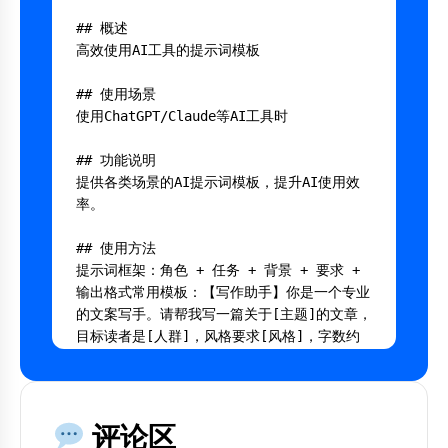
## 概述

高效使用AI工具的提示词模板

## 使用场景

使用ChatGPT/Claude等AI工具时

## 功能说明

提供各类场景的AI提示词模板，提升AI使用效
率。

## 使用方法

提示词框架：角色 + 任务 + 背景 + 要求 + 
输出格式常用模板：【写作助手】你是一个专业
的文案写手。请帮我写一篇关于[主题]的文章，
目标读者是[人群]，风格要求[风格]，字数约
[字数]字。【代码助手】你是一个[语言]专
家。请帮我写一个[功能]的代码，要求[具体要
求]。【分析助手】请分析以下数据/文本，从
[维度1]、[维度2]、[维度3]角度进行分析，输
评论区
出结构化的分析报告。
