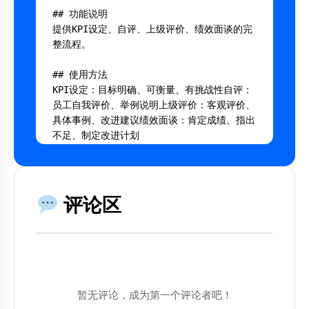
## 功能说明

提供KPI设定、自评、上级评价、绩效面谈的完
整流程。

## 使用方法

KPI设定：目标明确、可衡量、有挑战性自评：
员工自我评价、举例说明上级评价：客观评价、
具体事例、改进建议绩效面谈：肯定成绩、指出
不足、制定改进计划

---

## AI 提示词

评论区
将以下内容复制到AI工具中使用：

```

你是一个专业的绩效考核模板专家。

暂无评论，成为第一个评论者吧！
背景：公平公正评估员工绩效
