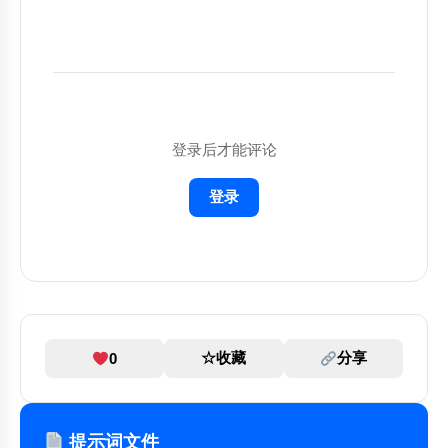
请帮助我：

1. 分析当前情况

2. 提供具体建议

3. 给出可执行的步骤

4. 预测可能的结果

登录后才能评论
请用清晰、简洁的语言回答，并提供具体的例
子。

登录
☆
收藏
分享
0
提示词文件