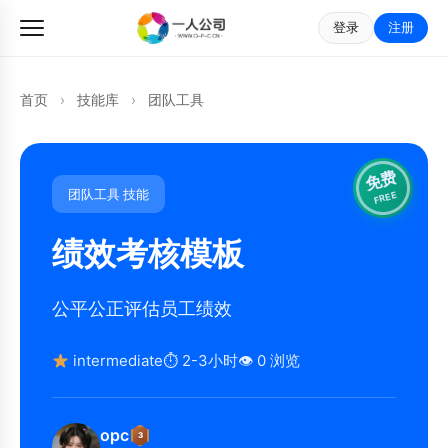
登录
注册
首页
›
技能库
›
团队工具
免费
团队工具 技能
FREE
绩效考核模板
公平公正评估员工绩效
intermediate
⏱ 2-3小时
👁 0 浏览
opc
3