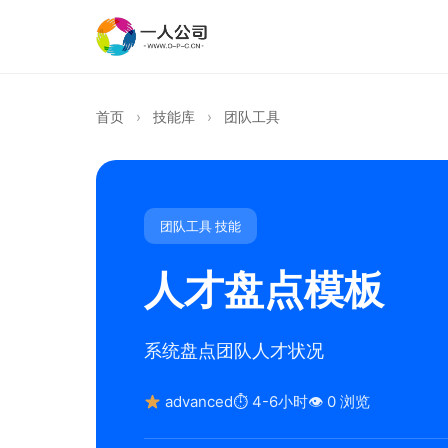
首页
›
技能库
›
团队工具
团队工具 技能
人才盘点模板
系统盘点团队人才状况
advanced
⏱ 4-6小时
👁 0 浏览