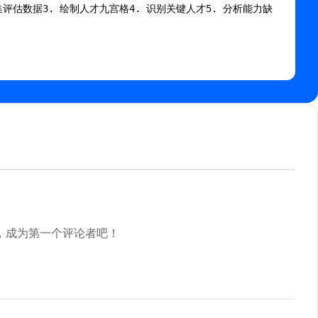
集评估数据3. 绘制人才九宫格4. 识别关键人才5. 分析能力缺
，成为第一个评论者吧！