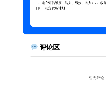
1. 建立评估维度（能力、绩效、潜力）2. 收
口6. 制定发展计划

---

## AI 提示词

将以下内容复制到AI工具中使用：

评论区
```

你是一个专业的人才盘点模板专家。

背景：系统盘点团队人才状况

请帮助我：

暂无评论
1. 分析当前情况

2. 提供具体建议

3. 给出可执行的步骤

4. 预测可能的结果
