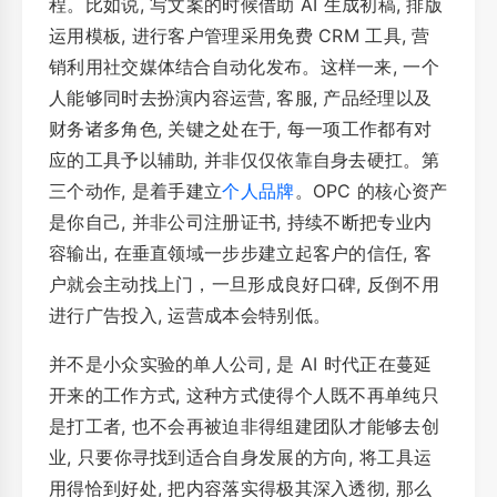
程。比如说, 写文案的时候借助 AI 生成初稿, 排版
运用模板, 进行客户管理采用免费 CRM 工具, 营
销利用社交媒体结合自动化发布。这样一来, 一个
人能够同时去扮演内容运营, 客服, 产品经理以及
财务诸多角色, 关键之处在于, 每一项工作都有对
应的工具予以辅助, 并非仅仅依靠自身去硬扛。第
三个动作, 是着手建立
个人品牌
。OPC 的核心资产
是你自己, 并非公司注册证书, 持续不断把专业内
容输出, 在垂直领域一步步建立起客户的信任, 客
户就会主动找上门，一旦形成良好口碑, 反倒不用
进行广告投入, 运营成本会特别低。
并不是小众实验的单人公司, 是 AI 时代正在蔓延
开来的工作方式, 这种方式使得个人既不再单纯只
是打工者, 也不会再被迫非得组建团队才能够去创
业, 只要你寻找到适合自身发展的方向, 将工具运
用得恰到好处, 把内容落实得极其深入透彻, 那么