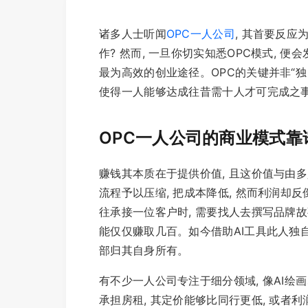
诸多人士听闻
OPC一人公司
, 其首要反应
作? 然而, 一旦你切实知悉OPC模式, 
最为高效的创业途径。OPC的关键并非“独自
使得一人能够达成往昔需十人才可完成之
OPC一人公司的商业模式靠
赚钱其本质在于提供价值, 且这价值与由多
流程予以压缩, 把成本降低, 然而利润却
往承接一位客户时, 需要找人去撰写品牌故事
能仅仅赚取几百。如今借助AI工具此人独自
部归其自身所有。
有不少一人公司专注于细分领域, 像AI绘
承担房租, 其定价能够比同行更低, 或者