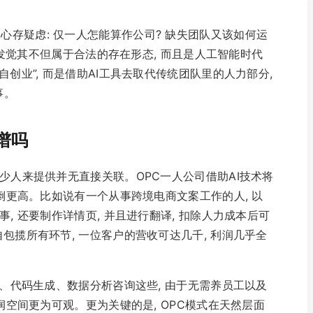
为心存疑虑: 仅一人怎能算作公司? 缺失团队又该如何运
便会发觉其不但属于合法的存在形态, 而且是人工智能时代
创业”, 而是借助AI工具去取代传统团队里的人力部分,
事。
谱吗
少人来提供并无直接关联。OPC一人公司借助AI技术将
反倒更高。比如说有一个从事跨境电商文案工作的人, 以
, 还要制作详情页, 并且进行翻译, 扣除人力成本后可
包揽所有环节, 一位客户的营收可达几千, 利润几乎全
画、代码生成、数据分析咨询这些, 由于无需养员工以及
利润空间更为可观。更为关键的是, OPC模式在天然层面