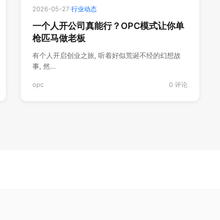
2026-05-27
·
行业动态
一个人开公司真能行？OPC模式让你单
枪匹马做老板
有个人开启‌创业之旅, 听着⁠好似荒诞不经‍的幻想故
事, 然…
opc
0 评论