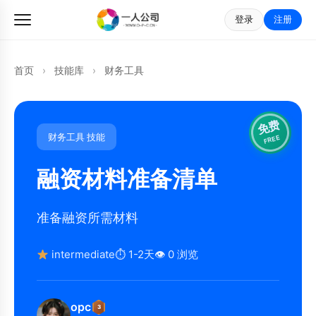
登录
注册
首页
›
技能库
›
财务工具
免费
财务工具 技能
FREE
融资材料准备清单
准备融资所需材料
intermediate
⏱ 1-2天
👁 0 浏览
opc
3