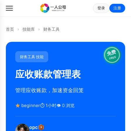
登录
注册
首页
›
技能库
›
财务工具
免费
财务工具 技能
FREE
应收账款管理表
管理应收账款，加速资金回笼
beginner
⏱ 1小时
👁 0 浏览
opc
3