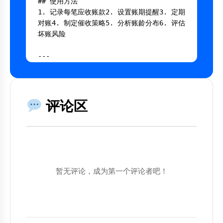
## 使用方法

1. 记录每笔应收账款2. 设置账期提醒3. 定期
对账4. 制定催收策略5. 分析账龄分布6. 评估
坏账风险

---

## AI 提示词

将以下内容复制到AI工具中使用：

评论区
```

你是一个专业的应收账款管理表专家。

背景：管理应收账款，加速资金回笼

暂无评论，成为第一个评论者吧！
请帮助我：

1. 分析当前情况

2. 提供具体建议

3. 给出可执行的步骤

4. 预测可能的结果
