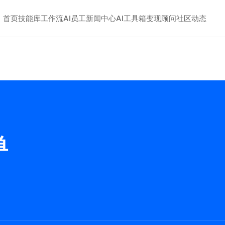
首页
技能库
工作流
AI员工
新闻中心
AI工具箱
变现顾问
社区动态
单