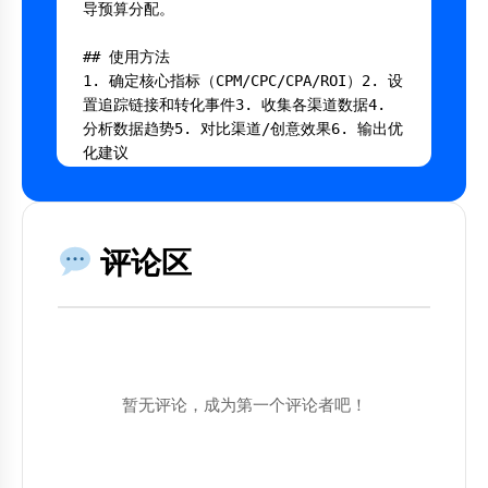
导预算分配。

## 使用方法

1. 确定核心指标（CPM/CPC/CPA/ROI）2. 设
置追踪链接和转化事件3. 收集各渠道数据4. 
分析数据趋势5. 对比渠道/创意效果6. 输出优
化建议

---

## AI 提示词

评论区
将以下内容复制到AI工具中使用：

```

你是一个专业的广告投放数据分析模板专家。

暂无评论，成为第一个评论者吧！
背景：系统分析广告投放效果，优化投放策略

请帮助我：
