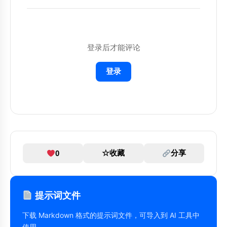
1. 分析当前情况

2. 提供具体建议

3. 给出可执行的步骤

4. 预测可能的结果

登录后才能评论
请用清晰、简洁的语言回答，并提供具体的例
子。

登录
☆
收藏
分享
0
提示词文件
下载 Markdown 格式的提示词文件，可导入到 AI 工具中
使用