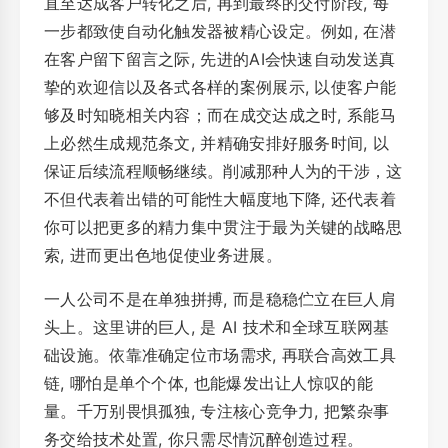
直至达成客户转化之后, 再到最终的交付阶段, 每
一步都致使自动化触发器被精心设定。例如, 在潜
在客户留下留言之际, 先进的AI会快速自动发送真
挚的欢迎信以及各式各样的案例展示, 以使客户能
够及时知晓相关内容；而在成交达成之时, 系能马
上必然生成规范条文, 并精确安排好服务时间, 以
保证后续流程顺畅继续。削减那种人为的干涉，这
不但代表着出错的可能性大幅度地下降, 还代表着
你可以把更多的精力集中贯注于最为关键的战略思
索, 进而更出色地促使业务进展。
一人公司不是在单独拼搏, 而是稳稳伫立在巨人肩
头上。这里讲的巨人, 是 AI 技术和全球互联网基
础设施。依靠准确定位市场需求, 再联合高效工具
链, 哪怕是单个个体, 也能爆发出让人惊叹的能
量。千万别畏惧孤独, 专注核心竞争力, 把繁杂事
务交给技术处置, 你只需尽情沉醉创造过程。