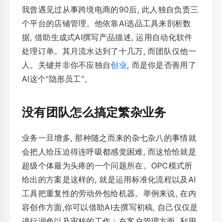
我曾遇见过从事跨境电商的90后, 此人独自负责三
个平台的店铺管理。他依靠AI选品工具来剖析数
据, 借助生成式AI撰写产品描述, 运用自动化软件
处理订单。其月流水达到了十几万, 而团队仅他一
人。关键并非你不应独自
创业
, 而是你是否善用了
AI这个“隐形员工”。
没有团队怎么搞定繁杂业务
业务一旦增多, 那种随之而来的杂七杂八的事情就
会把人给压迫得连呼吸都感觉困难, 而这恰恰就是
超级个体最为头疼的一个问题所在。OPC模式所
给出的方案是这样的, 就是运用标准化流程以及AI
工具把重复性的劳动外包给机器。举例来说, 在内
容创作方面,你可以借助AI去撰写初稿, 自己仅仅是
进行润色以及审核的工作；在客户管理方面, 利用