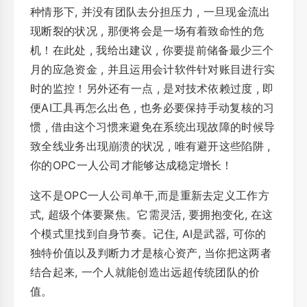
种情形下, 并没有团队去分担压力 , 一旦现金流出
现断裂的状况 , 那便将会是一场有着致命性的危
机！在此处 , 我给出建议 , 你要提前储备最少三个
月的应急资金 , 并且运用会计软件针对账目进行实
时的监控！另外还有一点 , 是对技术依赖过度 , 即
便AI工具再怎么出色 , 也务必要保持手动复核的习
惯 , 借由这个习惯来避免在系统出现故障的时候导
致全线业务出现崩溃的状况 , 唯有避开这些陷阱 ,
你的OPC一人公司才能够达成稳定增长！
这不是OPC一人公司单干,而是重新去定义工作方
式, 超级个体要聚焦。它需灵活, 要拥抱变化, 在这
个模式里找到自身节奏。记住, AI是武器, 可你的
独特价值以及判断力才是核心资产, 当你把这两者
结合起来, 一个人就能创造出远超传统团队的价
值。