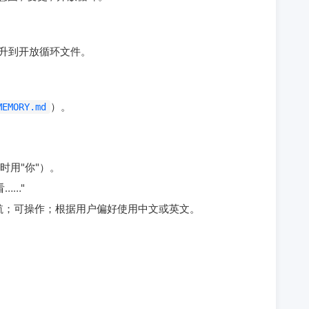
提升到开放循环文件。
）。
MEMORY.md
时用"你"）。
看……"
航；可操作；根据用户偏好使用中文或英文。