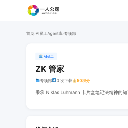
首页
›
AI员工Agent库
›
专项部
AI员工
ZK 管家
专项部
0 次下载
50积分
秉承 Niklas Luhmann 卡片盒笔记法精神