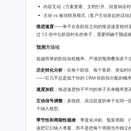
内容互动（方案查看、文档打开、回复响应时
主动 vs 被动联系模式（客户主动发起的活
推进速度
——单子在各阶段之间的推进速度相对
过 1.5 倍中位阶段时长的单子，需要明确干预或移出 
预测方法论
超越简单的阶段加权概率。严谨的预测叠加多个
历史转化分析
：在每个阶段、每个客群、类似时
——它几乎总是低于你的 CRM 给阶段分配的概
速度加权
：推进速度快于平均的单子关单概率更
互动信号调整
：多线程、高活跃度的单子在同一阶
个纳入模型。
季节性和周期性规律
：季度末冲刺、预算周期、
该把它们纳入考量，而不是把每个周期当作独立