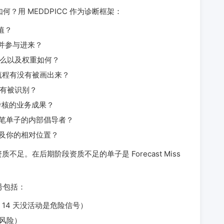
？用 MEDDPICC 作为诊断框架：
值？
识别并参与进来？
准是什么以及权重如何？
采购流程有没有被画出来？
有没有被识别？
织被考核的业务成果？
这笔单子的内部倡导者？
估以及你的相对位置？
资质不足。在后期阶段资质不足的单子是 Forecast Miss
号包括：
14 天没活动是危险信号）
高风险）