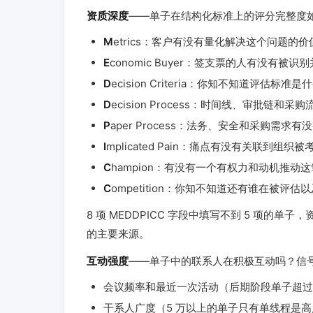
资质深度
——单子在结构化标准上的评分完整度如何
M
etrics：客户有没有量化解决这个问题的价
E
conomic Buyer：签支票的人有没有被
D
ecision Criteria：你知不知道评估标
D
ecision Process：时间线、审批链和
P
aper Process：法务、安全和采购需求
I
mplicated Pain：痛点有没有关联到组
C
hampion：有没有一个有权力和动机推动
C
ompetition：你知不知道还有谁在被评
8 项 MEDDPICC 字段中填写不到 5 项的单子，
的主要来源。
互动强度
——单子中的联系人在积极互动吗？信
会议频率和最近一次活动（后期阶段单子超过 
干系人广度（5 万以上的单子只有单线程是