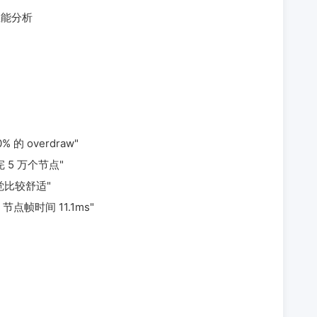
 做性能分析
% 的 overdraw"
完 5 万个节点"
觉比较舒适"
5k 节点帧时间 11.1ms"