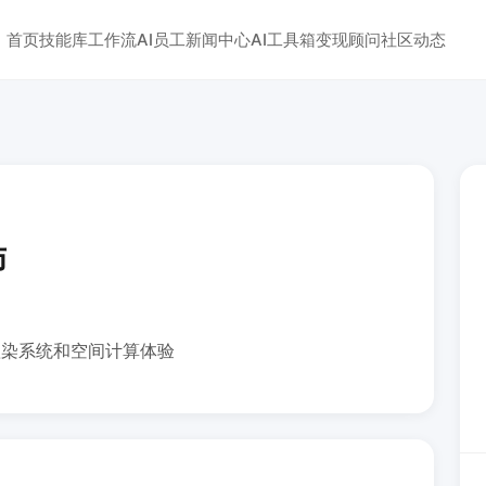
首页
技能库
工作流
AI员工
新闻中心
AI工具箱
变现顾问
社区动态
师
3D 渲染系统和空间计算体验