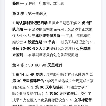
签到
— 了解第一印象和开放问题
第 3 步：第一周融入
1.
确认福利登记已启动
且截止日期已了解 2.
促成团
队介绍
— 有足够的结构确保有用，又足够非正式确
保人性化 3.
完成职能专属迎新
— 工具、流程和初
始职责 4.
设置定期 1:1 节奏
— 新员工与经理之间 5.
介绍 30-60-90 天计划
并确认双方理解 6.
完成周
末签到
— 在早期摩擦复合化之前发现问题
第 4 步：30-60-90 天里程碑
1.
第 14 天 HR 签到
：过渡顺利吗？有什么顾虑？ 2.
第 30 天里程碑评估
：学习目标达成？合规完成？福
利已登记？ 3.
第 60 天中期签到
：能独立贡献了
吗？收到反馈了吗？ 4.
第 90 天正式评估
：交付了
成果？完全融入？发展目标已设定？ 5.
立即标记留