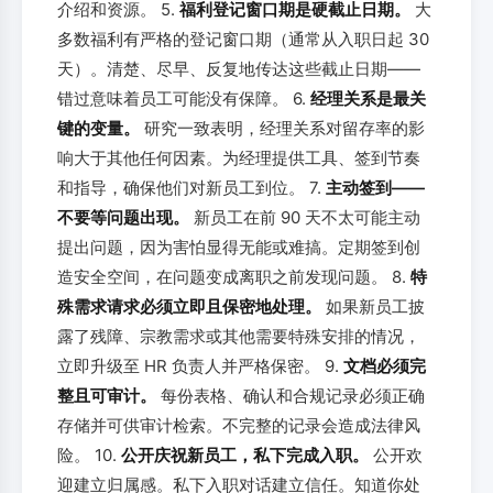
介绍和资源。 5.
福利登记窗口期是硬截止日期。
大
多数福利有严格的登记窗口期（通常从入职日起 30
天）。清楚、尽早、反复地传达这些截止日期——
错过意味着员工可能没有保障。 6.
经理关系是最关
键的变量。
研究一致表明，经理关系对留存率的影
响大于其他任何因素。为经理提供工具、签到节奏
和指导，确保他们对新员工到位。 7.
主动签到——
不要等问题出现。
新员工在前 90 天不太可能主动
提出问题，因为害怕显得无能或难搞。定期签到创
造安全空间，在问题变成离职之前发现问题。 8.
特
殊需求请求必须立即且保密地处理。
如果新员工披
露了残障、宗教需求或其他需要特殊安排的情况，
立即升级至 HR 负责人并严格保密。 9.
文档必须完
整且可审计。
每份表格、确认和合规记录必须正确
存储并可供审计检索。不完整的记录会造成法律风
险。 10.
公开庆祝新员工，私下完成入职。
公开欢
迎建立归属感。私下入职对话建立信任。知道你处