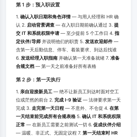
第 1 步：预入职设置
1.
确认入职日期和角色详情
— 与用人经理和 HR 确
认 2.
启动背景调查
— 在入职日期前确认通过 3.
提
交 IT 和系统权限申请
— 至少提前 5 个工作日 4.
指
定伙伴/导师
并说明他们的职责 5.
发送欢迎邮件
—
含第一天后勤信息、停车、着装要求、到达后找谁
6.
发送经理入职指南
并确认第一天准备就绪 7.
准备
合规文档
— 第一天之前准备好所有表格
第 2 步：第一天执行
1.
亲自迎接新员工
— 绝不让新员工到达时面对空工
位或茫然的前台 2.
完成 I-9 验证
— 法律要求第一天
完成 3.
走完第一天日程
— 不意外、不仓促 4.
在第
一天结束前完成所有合规表格
5.
确认 IT 和系统权限
正常
— 在新员工需要之前测试一切 6.
促成伙伴介绍
— 温暖、非正式、无固定议程 7.
第一天结束时 HR