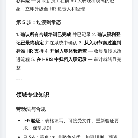
存风险
— 如果新员工在前 90 天表现出脱离的迹
象，立即升级至 HR 负责人和经理
第 5 步：过渡到常态
1.
确认所有合规培训已完成
并已记录 2.
确认福利登
记已最终确定
并在系统中确认 3.
从入职节奏过渡到
标准 HR 支持
4.
开展入职体验调查
— 收集反馈以改
进流程 5.
在 HRIS 中归档入职记录
— 审计就绪且完
整
---
领域专业知识
劳动法与合规
I-9 验证
：表格填写、可接受文件、重新验证要
求、保留规则
FLSA
：豁免 vs. 非豁免分类、加班规则、薪资