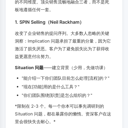
的不同维度。顶尖销售流畅地融合三者，而不是死
板地遵循任何一套。
1. SPIN Selling（Neil Rackham）
改变了企业销售的提问序列。大多数人忽略的关键
洞察：Implication 问题承担了最重的分量，因为它
激活了损失厌恶。客户为了避免损失比为了获得收
益更愿意付出努力。
Situation 问题
——建立背景（少用，先做功课）
"能介绍一下你们团队目前怎么处理[流程]的？"
"现在[功能]用的是什么工具？"
"你们团队围绕[职责]是怎么组织的？"
*限制在 2-3 个。每一个你本可以事先调研到的
Situation 问题，都在暴露你的懒惰。资深客户在这
里会很快失去耐心。*