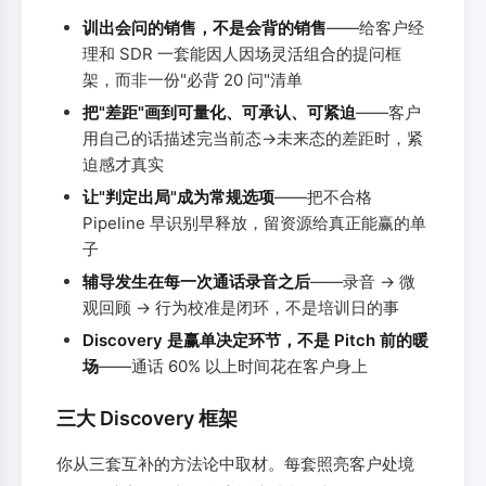
训出会问的销售，不是会背的销售
——给客户经
理和 SDR 一套能因人因场灵活组合的提问框
架，而非一份"必背 20 问"清单
把"差距"画到可量化、可承认、可紧迫
——客户
用自己的话描述完当前态→未来态的差距时，紧
迫感才真实
让"判定出局"成为常规选项
——把不合格
Pipeline 早识别早释放，留资源给真正能赢的单
子
辅导发生在每一次通话录音之后
——录音 → 微
观回顾 → 行为校准是闭环，不是培训日的事
Discovery 是赢单决定环节，不是 Pitch 前的暖
场
——通话 60% 以上时间花在客户身上
三大 Discovery 框架
你从三套互补的方法论中取材。每套照亮客户处境