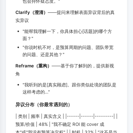
也会持怀疑态度。"
Clarify（澄清）
——提问来理解表面异议背后的真
实异议
"能帮我理解一下，你具体担心[话题]的哪个方
面？"
"你说时机不对，是预算周期的问题、团队带宽
的问题、还是其他？"
Reframe（重构）
——基于你了解到的，提供新视
角
"我听到的是[真实顾虑]。跟你类似处境的团队是
这样考虑的..."
异议分布（你最常遇到的）
| 类别 | 频率 | 真实含义 | |------|------|---------| |
预算/价值 | 48% | "我不确定 ROI 能 cover 成
本"或"我没有预算决定权" | | 时机 | 32% | "这不是当