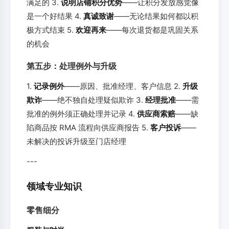
满足的 3.
说明店铺积分优势
——让积分发放感觉像
是一个好结果 4.
真诚致谢
——无论结果如何都以积
极方式结束 5.
欢迎再来
——每次退货都是巩固关系
的机会
第五步：处理例外与升级
1.
记录例外
——原因、批准经理、客户信息 2.
升级
欺诈
——绝不独自处理疑似欺诈 3.
经理批准
——需
批准的例外须正确处理并记录 4.
供应商索赔
——缺
陷商品按 RMA 流程向供应商报告 5.
客户投诉
——
未解决的投诉升级至门店经理
---
领域专业知识
零售细分