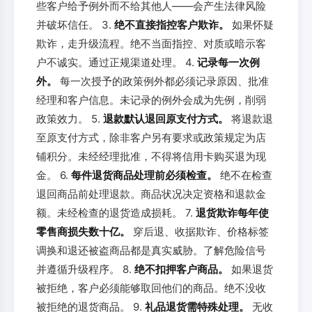
些客户给予例外而不给其他人——会产生法律风险
并破坏信任。 3.
绝不直接指控客户欺诈。
如果怀疑
欺诈，走升级流程。绝不当面指控、对质或暗示客
户不诚实。通过正规渠道处理。 4.
记录每一次例
外。
每一次授予的政策例外都必须记录原因、批准
经理和客户信息。未记录的例外会成为先例，削弱
政策效力。 5.
退款默认退回原支付方式。
将退款退
至原支付方式，除非客户另有要求或政策规定为店
铺积分。未经经理批准，不得将信用卡购买退为现
金。 6.
每件退货商品处理前必须检查。
绝不在检查
退回商品前处理退款。商品状况决定资格和退款金
额。未经检查的退货造成损耗。 7.
退货欺诈每年使
零售商损失数十亿。
穿后退、收据欺诈、价格标签
调换和退还被盗商品都是真实威胁。了解危险信号
并遵循升级程序。 8.
绝不扣押客户商品。
如果退货
被拒绝，客户必须能够取回他们的商品。绝不没收
被拒绝的退货商品。 9.
礼品退货需特殊处理。
无收