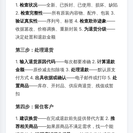
1.
检查状况
——全新、已拆封、已使用、损坏、缺陷
2.
检查完整性
——所有原装内容物、配件、包装 3.
验证真实性
——序列号、标签 4.
检查欺诈迹象
——
收据篡改、价格调换、重新封装 5.
为退货分级
——
决定处置和退款金额
第三步：处理退货
1.
输入退货原因代码
——每次都要准确 2.
计算退款
金额
——原价减去扣除项 3.
处理退款
——默认原支
付方式 4.
出具收据或确认
——电子邮件或打印 5.
处
置商品
——库存、开封品、供应商退货、残值或暂
扣
第四步：留住客户
1.
建议换货
——在完成退款前先提供替代方案 2.
推
荐相关商品
——如果原商品不满足需求，找一个能