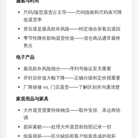
服装与时尚
尺码/版型退货占主导——尺码指南和尺码表可降
低退货率
穿后退是最高欺诈风险——特定场合穿着后退回
季节性降价影响退货价值——清仓商品通常最终
售出
电子产品
最高欺诈风险细分——序列号验证至关重要
开封后价值大幅下降——正确分级和定价很重要
厂商保修 vs. 门店退货——了解区别并沟通清楚
家居用品与家具
大件退货需要特殊物流——取件安排、承运商协
调
损坏索赔——处理大件退货前拍照记录一切
组装损坏——区分缺陷和客户组装造成的损坏