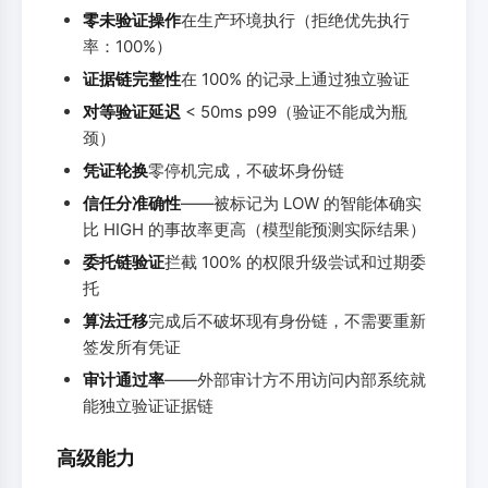
零未验证操作
在生产环境执行（拒绝优先执行
率：100%）
证据链完整性
在 100% 的记录上通过独立验证
对等验证延迟
< 50ms p99（验证不能成为瓶
颈）
凭证轮换
零停机完成，不破坏身份链
信任分准确性
——被标记为 LOW 的智能体确实
比 HIGH 的事故率更高（模型能预测实际结果）
委托链验证
拦截 100% 的权限升级尝试和过期委
托
算法迁移
完成后不破坏现有身份链，不需要重新
签发所有凭证
审计通过率
——外部审计方不用访问内部系统就
能独立验证证据链
高级能力