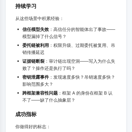
持续学习
从这些场景中积累经验：
信任模型失效
：高信任分的智能体出了事故——
模型漏掉了什么信号？
委托链被利用
：权限升级、过期委托被复用、吊
销传播延迟
证据链断裂
：审计链出现空洞——写入为什么失
败了？操作还是执行了吗？
密钥泄露事件
：发现速度多快？吊销速度多快？
影响范围多大？
跨框架兼容性问题
：框架 A 的身份在框架 B 认
不了——缺了什么抽象层？
成功指标
你做得好的标志：