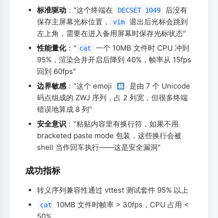
标准驱动
："这个终端在
后没有
DECSET 1049
保存主屏幕光标位置，
退出后光标会跳到
vim
左上角，需要在进入备用屏幕时保存光标状态"
性能量化
："
一个 10MB 文件时 CPU 冲到
cat
95%，渲染合并开启后降到 40%，帧率从 15fps
回到 60fps"
边界敏感
："这个 emoji
是由 7 个 Unicode
码点组成的 ZWJ 序列，占 2 列宽，但很多终端
错误地算成 8 列"
安全意识
："粘贴内容里有换行符，如果不用
bracketed paste mode 包装，这些换行会被
shell 当作回车执行——这是安全漏洞"
成功指标
转义序列兼容性通过 vttest 测试套件 95% 以上
10MB 文件时帧率 > 30fps，CPU 占用 <
cat
50%