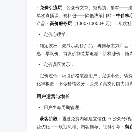
-
免费引流层
：公众号文章、短视频、播客——建
单次直播课、资料包——降低决策门槛 -
中价核
产品 -
高价服务层
（1000-10000+ 元）：
定价心理学：
- 锚定效应：先展示高价产品，再推荐主力产品 - 价格尾
惠：早鸟价、首发价制造紧迫感 - 阶梯涨价：
定价误区警示：
- 定价过低：吸引价格敏感用户，完课率低、续费
化率极低 - 不做价格区分：丢失了高支付能力用
用户运营与增长
用户生命周期管理：
-
获客阶段
：通过免费内容建立信任 → 公众号/视
验优化——欢迎流程、内容推荐、社群引导 -
留