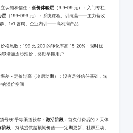
立认知和信任 -
低价体验层
（9.9-99 元）：入门专栏、
心层
（199-999 元）：系统课程、训练营——主力营收
年度社群、1v1 咨询、企业内训——高利润产品
数：199 比 200 的转化率高 15-20% - 限时优
随内容增加逐步涨价，奖励早期用户
率差 - 定价过高（冷启动期）：没有足够信任基础，转
户的溢价空间
频号/知乎等渠道获客 -
激活阶段
：首次付费后的 7 天体
存阶段
：持续提供超预期价值——定期更新、社群互动、