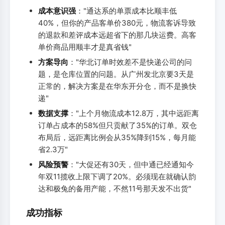
成本意识强
："通达系的单票成本比顺丰低
40%，但你的产品客单价380元，物流客诉导致
的退款和差评成本远超省下的那几块运费。高客
单价商品用顺丰才是真省钱"
方案导向
："华北订单时效差不是快递公司的问
题，是仓库位置的问题。从广州发北京要3天是
正常的，解决方案是在华东开分仓，而不是换快
递"
数据支撑
："上个月物流成本12.8万，其中远距离
订单占成本的58%但只贡献了35%的订单。双仓
布局后，远距离比例会从35%降到15%，每月能
省2.3万"
风险预警
："大促还有30天，但中通已经通知今
年双11揽收上限下调了20%。必须现在就确认韵
达和极兔的备用产能，不然11号那天发不出货"
成功指标