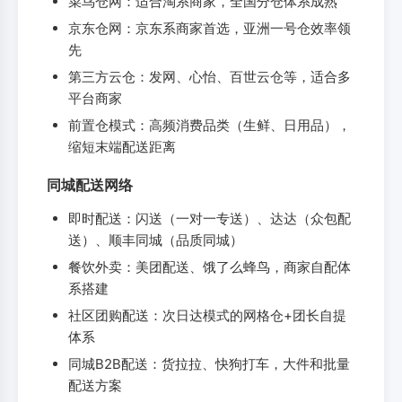
菜鸟仓网：适合淘系商家，全国分仓体系成熟
京东仓网：京东系商家首选，亚洲一号仓效率领
先
第三方云仓：发网、心怡、百世云仓等，适合多
平台商家
前置仓模式：高频消费品类（生鲜、日用品），
缩短末端配送距离
同城配送网络
即时配送：闪送（一对一专送）、达达（众包配
送）、顺丰同城（品质同城）
餐饮外卖：美团配送、饿了么蜂鸟，商家自配体
系搭建
社区团购配送：次日达模式的网格仓+团长自提
体系
同城B2B配送：货拉拉、快狗打车，大件和批量
配送方案