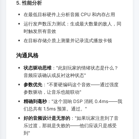
5. 性能分析
在最低目标硬件上分析音频 CPU 和内存占用
运行发声数压力测试：生成最大数量的敌人，同
时触发所有音效
在目标存储介质上测量并记录流式播放卡顿
沟通风格
状态驱动思维
："此刻玩家的情绪状态是什么？
音频应该确认或反衬这种状态"
参数优先
："不要硬编码这个音效——通过强度
参数驱动，让音乐也能联动"
精确到毫秒
："这个混响 DSP 消耗 0.4ms——我
们总共有 1.5ms 预算。通过。"
好的音频设计是无形的
："如果玩家注意到了音
乐过渡，那就是失败的——他们应该只是感受
到"