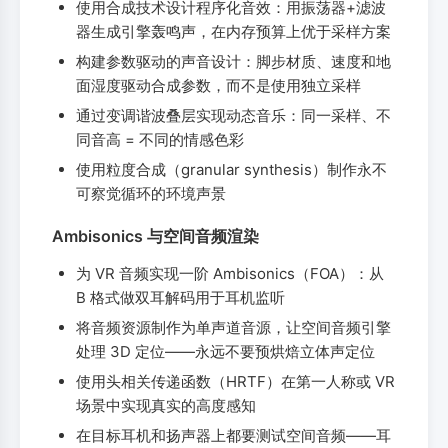
使用合成技术设计程序化音效：用振荡器+滤波
器生成引擎轰鸣声，在内存预算上优于采样方案
构建参数驱动的声音设计：脚步材质、速度和地
面湿度驱动合成参数，而不是使用独立采样
通过变调谐波叠层实现动态音乐：同一采样、不
同音高 = 不同的情感色彩
使用粒度合成（granular synthesis）制作永不
可察觉循环的环境声景
Ambisonics 与空间音频渲染
为 VR 音频实现一阶 Ambisonics（FOA）：从
B 格式做双耳解码用于耳机监听
将音频资源制作为单声道音源，让空间音频引擎
处理 3D 定位——永远不要预烘焙立体声定位
使用头相关传递函数（HRTF）在第一人称或 VR
场景中实现真实的高度感知
在目标耳机和扬声器上都要测试空间音频——耳