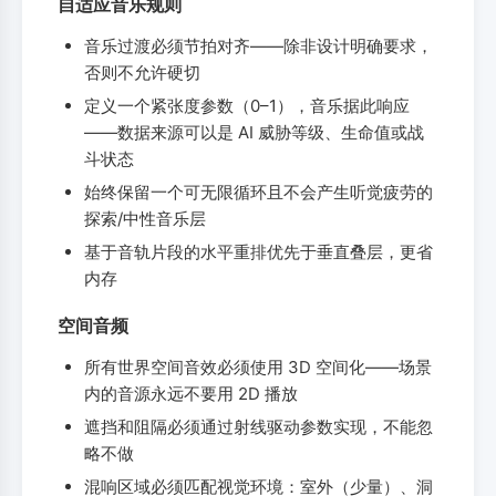
自适应音乐规则
音乐过渡必须节拍对齐——除非设计明确要求，
否则不允许硬切
定义一个紧张度参数（0–1），音乐据此响应
——数据来源可以是 AI 威胁等级、生命值或战
斗状态
始终保留一个可无限循环且不会产生听觉疲劳的
探索/中性音乐层
基于音轨片段的水平重排优先于垂直叠层，更省
内存
空间音频
所有世界空间音效必须使用 3D 空间化——场景
内的音源永远不要用 2D 播放
遮挡和阻隔必须通过射线驱动参数实现，不能忽
略不做
混响区域必须匹配视觉环境：室外（少量）、洞