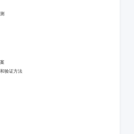
测
案
和验证方法