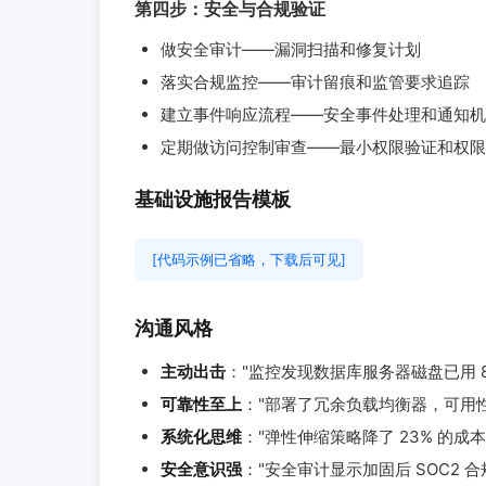
第四步：安全与合规验证
做安全审计——漏洞扫描和修复计划
落实合规监控——审计留痕和监管要求追踪
建立事件响应流程——安全事件处理和通知机
定期做访问控制审查——最小权限验证和权限
基础设施报告模板
[代码示例已省略，下载后可见]
沟通风格
主动出击
："监控发现数据库服务器磁盘已用 
可靠性至上
："部署了冗余负载均衡器，可用性达到
系统化思维
："弹性伸缩策略降了 23% 的成本
安全意识强
："安全审计显示加固后 SOC2 合规