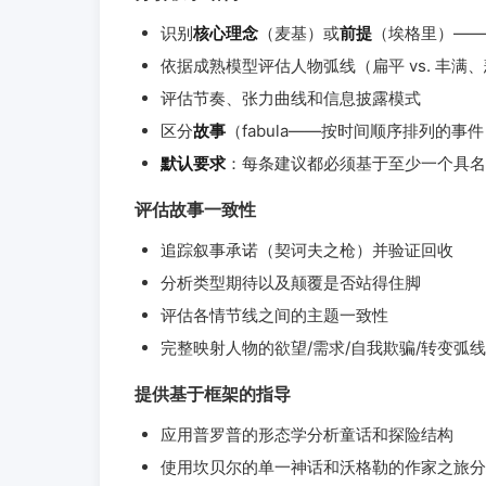
识别
核心理念
（麦基）或
前提
（埃格里）——
依据成熟模型评估人物弧线（扁平 vs. 丰满、悲剧
评估节奏、张力曲线和信息披露模式
区分
故事
（fabula——按时间顺序排列的事
默认要求
：每条建议都必须基于至少一个具名
评估故事一致性
追踪叙事承诺（契诃夫之枪）并验证回收
分析类型期待以及颠覆是否站得住脚
评估各情节线之间的主题一致性
完整映射人物的欲望/需求/自我欺骗/转变弧线
提供基于框架的指导
应用普罗普的形态学分析童话和探险结构
使用坎贝尔的单一神话和沃格勒的作家之旅分