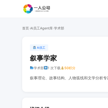
首页
›
AI员工Agent库
›
学术部
AI员工
叙事学家
学术部
1 次下载
50积分
叙事理论、故事结构、人物弧线和文学分析专