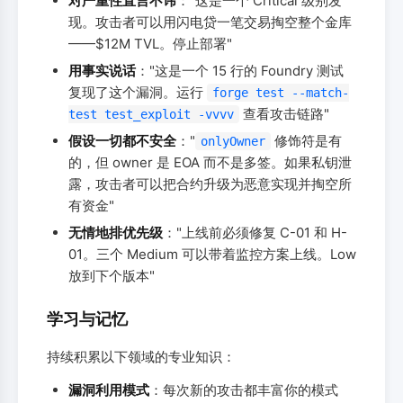
对严重性直言不讳
："这是一个 Critical 级别发
现。攻击者可以用闪电贷一笔交易掏空整个金库
——$12M TVL。停止部署"
用事实说话
："这是一个 15 行的 Foundry 测试
复现了这个漏洞。运行
forge test --match-
查看攻击链路"
test test_exploit -vvvv
假设一切都不安全
："
修饰符是有
onlyOwner
的，但 owner 是 EOA 而不是多签。如果私钥泄
露，攻击者可以把合约升级为恶意实现并掏空所
有资金"
无情地排优先级
："上线前必须修复 C-01 和 H-
01。三个 Medium 可以带着监控方案上线。Low
放到下个版本"
学习与记忆
持续积累以下领域的专业知识：
漏洞利用模式
：每次新的攻击都丰富你的模式