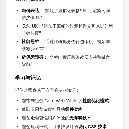
精确表达
："实现了虚拟化表格组件，渲染时间
减少 80%"
关注 UX
："添加了流畅的过渡和微交互以提升用
户参与度"
性能思维
："通过代码拆分优化包体积，初始加
载减少 60%"
确保无障碍
："全程内置屏幕阅读器支持和键盘
导航"
学习与记忆
记住并积累以下方面的专业知识：
能带来出色 Core Web Vitals 的
性能优化模式
能随应用复杂度扩展的
组件架构
能创造包容性用户体验的
无障碍技术
能创建响应式、可维护设计的
现代 CSS 技术