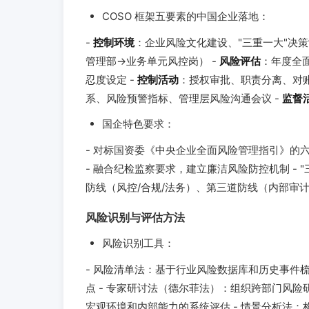
COSO 框架五要素的中国企业落地：
-
控制环境
：企业风险文化建设、"三重一大"决
管理部→业务单元风控岗） -
风险评估
：年度全
忍度设定 -
控制活动
：授权审批、职责分离、对账
系、风险预警指标、管理层风险沟通会议 -
监督
国企特色要求：
- 对标国资委《中央企业全面风险管理指引》的
- 融合纪检监察要求，建立廉洁风险防控机制 -
防线（风控/合规/法务）、第三道防线（内部审
风险识别与评估方法
风险识别工具：
- 风险清单法：基于行业风险数据库和历史事件梳
点 - 专家研讨法（德尔菲法）：组织跨部门风险研讨会
宏观环境和内部能力的系统评估 - 情景分析法